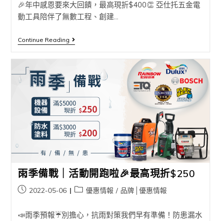
🎉年中感恩要來大回饋，最高現折$400👏 亞仕托五金電
動工具陪伴了無數工程、創建...
Continue Reading
雨季備戰｜活動開跑啦🎉最高現折$250
2022-05-06
優惠情報
/
品牌│優惠情報
📣雨季預報☔️別擔心，抗雨對策我們早有準備！防患漏水