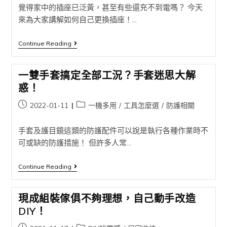
覺得家中的插座已泛黃，甚至有些還充不到電嗎？ 今天
來為大家講解如何自己更換插座！...
Continue Reading
一雙手套搞定全部工況？手套迷思大解
惑！
2022-01-11
一機多用
/
工具怎麼選
/
防護相關
手套及護目鏡這類的防護配件可以說是執行各種作業時不
可或缺的防護措施！ 但許多人常...
Continue Reading
現成組裝傢俱不夠理想，自己動手改造
DIY！