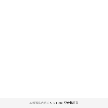
本部落格內容由
A.S.TOOL亞仕托
經營