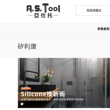
逛逛旗艦店
部落格首
矽利康